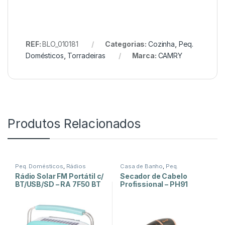
REF:
BLO_010181
Categorias:
Cozinha
,
Peq.
Domésticos
,
Torradeiras
Marca:
CAMRY
Produtos Relacionados
Peq. Domésticos
,
Rádios
Casa de Banho
,
Peq.
Domésticos
Rádio Solar FM Portátil c/
Secador de Cabelo
BT/USB/SD – RA 7F50 BT
Profissional – PH91
– Verde