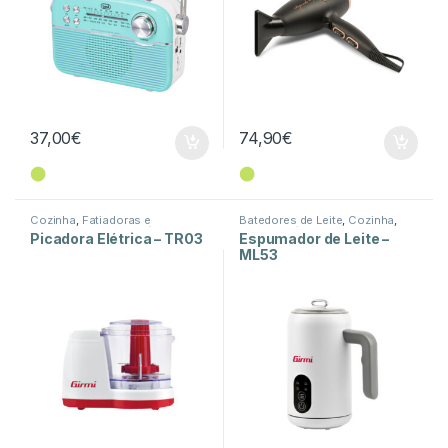
37,00
€
74,90
€
⬤
⬤
Cozinha
,
Fatiadoras e
Batedores de Leite
,
Cozinha
,
Picadoras
,
Peq. Domésticos
Peq. Domésticos
Picadora Elétrica – TR03
Espumador de Leite –
ML53