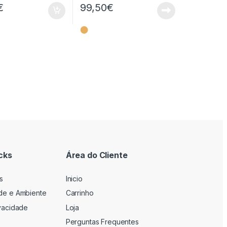
€
99,50
€
⬤
cks
Área do Cliente
s
Inicio
ade e Ambiente
Carrinho
ivacidade
Loja
Perguntas Frequentes