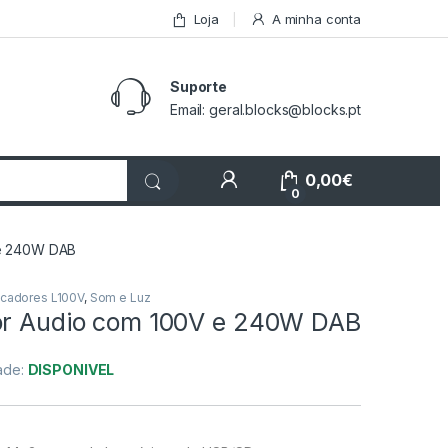
Loja
A minha conta
Suporte
Email: geral.blocks@blocks.pt
My Account
0,00
€
0
 e 240W DAB
icadores L100V
,
Som e Luz
or Audio com 100V e 240W DAB
dade:
DISPONIVEL