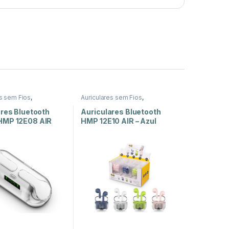
es sem Fios
,
Auriculares sem Fios
,
ores e Auriculares
,
Auscultadores e Auriculares
,
z
Som e Luz
ares Bluetooth
Auriculares Bluetooth
HMP 12E08 AIR
HMP 12E10 AIR – Azul
ranco