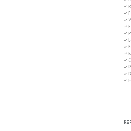
R
F
V
F
P
L
F
Bl
C
P
D
F
REF