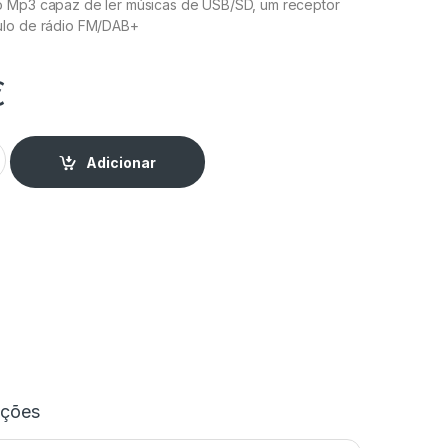
o Mp3 capaz de ler músicas de USB/SD, um receptor
ulo de rádio FM/DAB+
€
o com 100V e 240W DAB quantity
Adicionar
ações