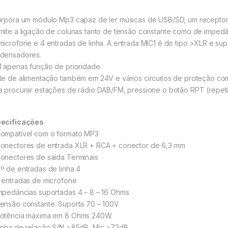
orpora um módulo Mp3 capaz de ler músicas de USB/SD, um recepto
mite a ligação de colunas tanto de tensão constante como de imped
microfone e 4 entradas de linha. A entrada MIC1 é do tipo >XLR e 
densadores.
1 apenas função de prioridade.
te de alimentação também em 24V e vários circuitos de proteção comp
a procurar estações de rádio DAB/FM, pressione o botão RPT (repet
ecificações
ompatível com o formato MP3
onectores de entrada XLR + RCA + conector de 6,3 mm
onectores de saída Terminais
º de entradas de linha 4
 entradas de microfone
mpedâncias suportadas 4 – 8 – 16 Ohms
ensão constante. Suporta 70 – 100V
otência máxima em 8 Ohms 240W
inha de relação S/N >85dB, Mic >72dB