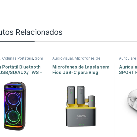
utos Relacionados
s
,
Colunas Portáteis
,
Som
Audiovisual
,
Microfones de
Auricular
Lapela
,
Som e Luz
Auscultad
Som e Lu
 Portátil Bluetooth
Microfones de Lapela sem
Auricul
USB/SD/AUX/TWS –
Fios USB-C para Vlog
SPORT 
0 KB
Mini – B