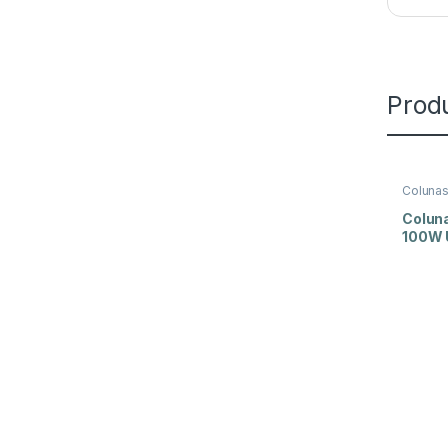
Prod
Coluna
e Luz
Coluna
100W 
XF 65