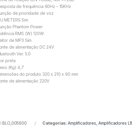
esposta de frequência 60Hz – 15KHz
unção de prioridade de voz
U METERS Sim
unção Phantom Power
otência RMS (W) 120W
eitor de MP3 Sim
onte de alimentação DC 24V
uetooth Ver. 5.0
or preta
eso (Kg) 4,7
imensões do produto 320 x 210 x 90 mm
onte de alimentação 220V
:
BLO_005600
Categorias:
Amplificadores
,
Amplificadores L