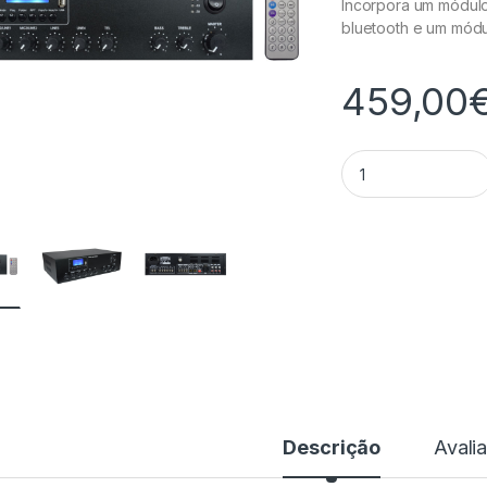
Incorpora um módul
bluetooth e um mód
459,00
Amplificador Audi
Descrição
Avali