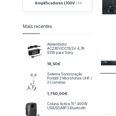
Amplificadores L100V
(25)
Mais recentes
Alimentador
AC230V/DC19,5V 4,7A
92W para Sony
19,50
€
Sistema Sonorização
Portátil 2 Microfones UHF /
2 Cornetas
1,750,00
€
Coluna Activa 15" 400W
USB/SD/MP3 Bluetooth