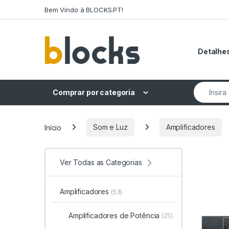
Skip to navigation
Skip to content
Bem Vindo à BLOCKS.PT!
Detalhes
Search fo
Comprar por categoria
Início
Som e Luz
Amplificadores
Ver Todas as Categorias
Amplificadores
(53)
Amplificadores de Potência
(25)