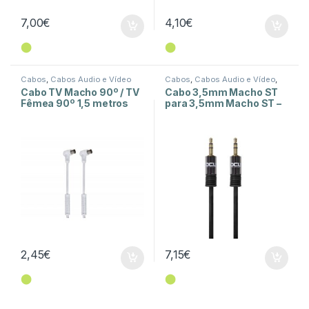
7,00
€
4,10
€
⬤
⬤
Cabos
,
Cabos Áudio e Vídeo
Cabos
,
Cabos Áudio e Vídeo
,
Cabos Jack 3,5mm
Cabo TV Macho 90º / TV
Cabo 3,5mm Macho ST
Fêmea 90º 1,5 metros
para 3,5mm Macho ST –
com Filtro – Branco
1,5 Metros – Preto
2,45
€
7,15
€
⬤
⬤