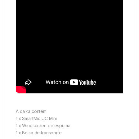
A caixa contém:
1 x SmartMic UC Mini
1 x Windscreen de espuma
1 x Bolsa de transporte