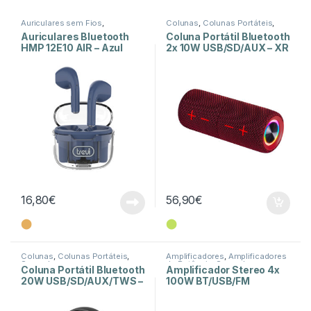
Auriculares sem Fios
,
Colunas
,
Colunas Portáteis
,
Auscultadores e Auriculares
,
Som e Luz
Auriculares Bluetooth
Coluna Portátil Bluetooth
Som e Luz
HMP 12E10 AIR – Azul
2x 10W USB/SD/AUX – XR
8A44
16,80
€
56,90
€
⬤
⬤
Colunas
,
Colunas Portáteis
,
Amplificadores
,
Amplificadores
Som e Luz
de Potência
,
Som e Luz
Coluna Portátil Bluetooth
Amplificador Stereo 4x
20W USB/SD/AUX/TWS –
100W BT/USB/FM
XR 8A 202