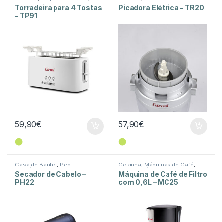
Torradeiras
Picadoras
,
Peq. Domésticos
Torradeira para 4 Tostas
Picadora Elétrica – TR20
– TP91
59,90
€
57,90
€
⬤
⬤
Casa de Banho
,
Peq.
Cozinha
,
Máquinas de Café
,
Domésticos
Peq. Domésticos
Secador de Cabelo –
Máquina de Café de Filtro
PH22
com 0,6L – MC25